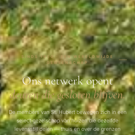
SINDS 1920 · EEN WERELDWIJDE
GEMEENSCHAP
Ons netwerk opent
deuren die gesloten blijven.
De members van St. Hubert bewegen zich in een
select gezelschap van huizen die dezelfde
levensstijl delen — thuis en over de grenzen