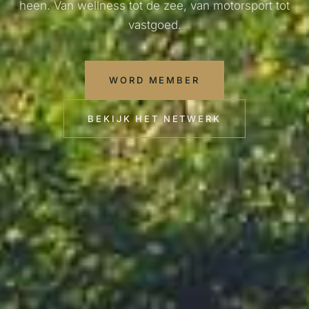
heen. Van wellness tot de zee, van motorsport tot
vastgoed.
WORD MEMBER
BEKIJK HET NETWERK