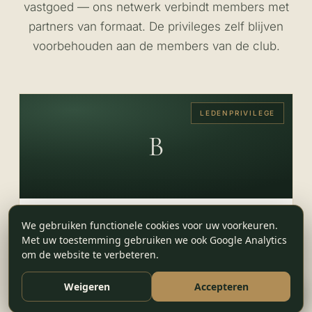
vastgoed — ons netwerk verbindt members met
partners van formaat. De privileges zelf blijven
voorbehouden aan de members van de club.
LEDENPRIVILEGE
B
WELLNESS & VERBLIJF · ANTWERPEN,
We gebruiken functionele cookies voor uw voorkeuren.
BELGIË
Met uw toestemming gebruiken we ook Google Analytics
Botanic Sanctuary Antwerp
om de website te verbeteren.
Vijfsterren-huis en wellness-sanctuary in het hart
Weigeren
Accepteren
van Antwerpen.